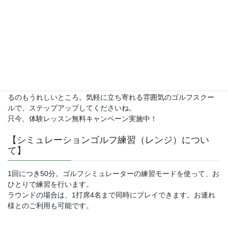
【レッスンについて】
東陽町駅（1番出口）から徒歩約1分と、抜群の立地にある
「BRAIN GOLF 東陽町」。スイング撮影＆シミュレーターによる
ゴルフレッスンで、初心者から上級者までしっかりサポートさせ
ていただきます。最大４名の少人数制で、一人ひとりのレベルや
目的に合わせたレッスンを実現。気兼ねなく悩みなどを相談でき
るのもうれしいところ。気軽に立ち寄れる雰囲気のゴルフスクー
ルで、ステップアップしてくださいね。
只今、体験レッスン無料キャンペーン実施中！
【シミュレーションゴルフ練習（レンジ）につい
て】
1回につき50分。ゴルフシミュレーターの練習モードを使って、お
ひとりで練習を行います。
ラウンドの場合は、1打席4名まで同時にプレイできます。お連れ
様とのご利用も可能です。